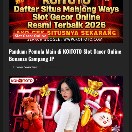
Slot Gacor Online
Panduan Pemula Main di KOITOTO Slot Gacor Online
Bonanza Gampang JP
Bryan Sanchez
07/08/2026