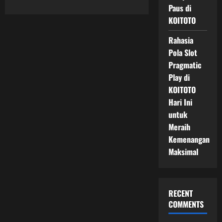
about
Paus di
Game
Slot
KOITOTO
Mahjong
2
Online
Rahasia
Terpercaya
Pola Slot
dengan
Bonus
Pragmatic
dan
Free
Play di
Spin
Melimpah
KOITOTO
Hari Ini
untuk
Meraih
Kemenangan
Maksimal
RECENT
COMMENTS