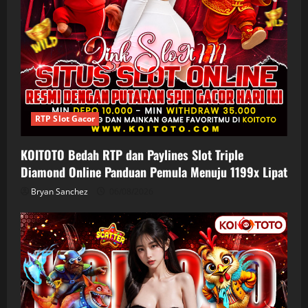
RTP Slot Gacor
KOITOTO Bedah RTP dan Paylines Slot Triple
Diamond Online Panduan Pemula Menuju 1199x Lipat
Bryan Sanchez
06/08/2026