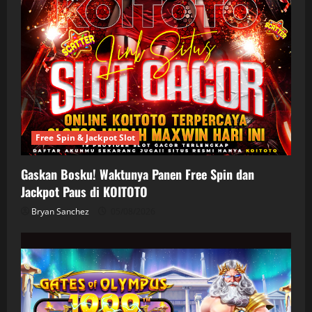
Free Spin & Jackpot Slot
Gaskan Bosku! Waktunya Panen Free Spin dan
Jackpot Paus di KOITOTO
Bryan Sanchez
05/08/2026