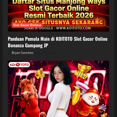
Slot Gacor Online
Panduan Pemula Main di KOITOTO Slot Gacor Online
Bonanza Gampang JP
Bryan Sanchez
07/08/2026