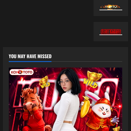
YOU MAY HAVE MISSED