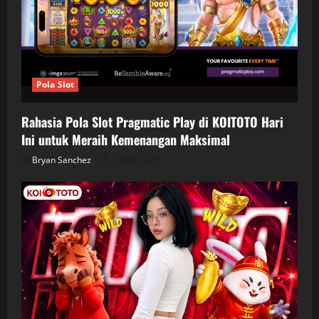
Pola Slot
Rahasia Pola Slot Pragmatic Play di KOITOTO Hari
Ini untuk Meraih Kemenangan Maksimal
Bryan Sanchez
04/08/2026