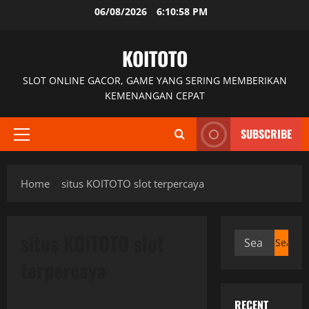
Skip
06/08/2026
6:10:59 PM
to
content
KOITOTO
SLOT ONLINE GACOR, GAME YANG SERING MEMBERIKAN
KEMENANGAN CEPAT
SUBSCRIBE
Primary
Menu
Home
situs KOITOTO slot terpercaya
situs KOITOTO slot
Search
for:
terpercaya
RECENT