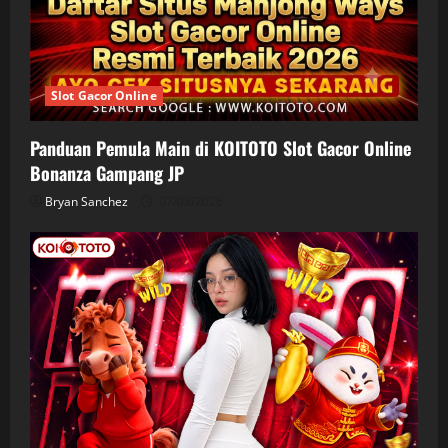
Slot Gacor Online
Panduan Pemula Main di KOITOTO Slot Gacor Online
Bonanza Gampang JP
Bryan Sanchez
07/08/2026