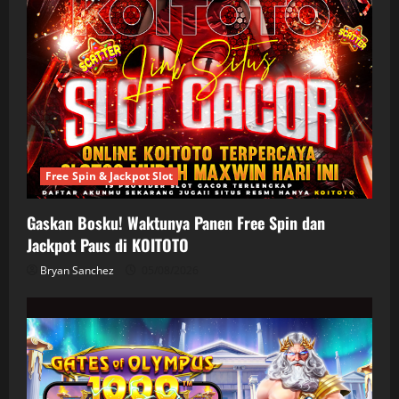
Free Spin & Jackpot Slot
Gaskan Bosku! Waktunya Panen Free Spin dan
Jackpot Paus di KOITOTO
Bryan Sanchez
05/08/2026