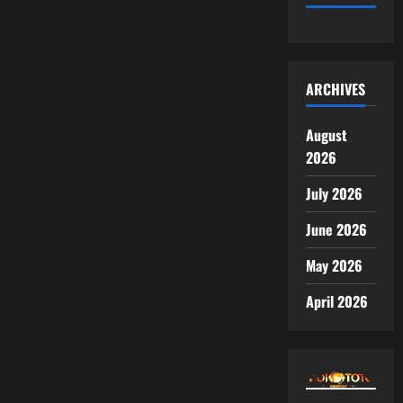
ARCHIVES
August
2026
July 2026
June 2026
May 2026
April 2026