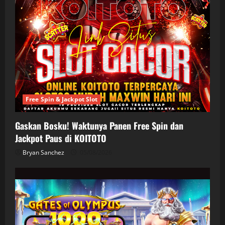
Free Spin & Jackpot Slot
Gaskan Bosku! Waktunya Panen Free Spin dan
Jackpot Paus di KOITOTO
Bryan Sanchez
05/08/2026