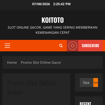
Skip
07/08/2026
2:25:42 PM
to
content
KOITOTO
SLOT ONLINE GACOR, GAME YANG SERING MEMBERIKAN
KEMENANGAN CEPAT
SUBSCRIBE
Primary
Menu
Home
Promo Slot Online Gacor
Promo Slot Online
Search
for:
Gacor
RECENT