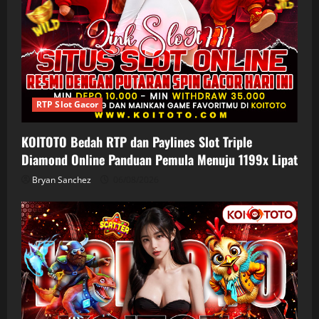
RTP Slot Gacor
KOITOTO Bedah RTP dan Paylines Slot Triple
Diamond Online Panduan Pemula Menuju 1199x Lipat
Bryan Sanchez
06/08/2026