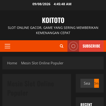
Skip
09/08/2026
4:45:49 AM
to
content
KOITOTO
SLOT ONLINE GACOR, GAME YANG SERING MEMBERIKAN
KEMENANGAN CEPAT
SUBSCRIBE
Primary
Menu
Home
Mesin Slot Online Populer
Mesin Slot Online
Search
for:
Populer
RECENT