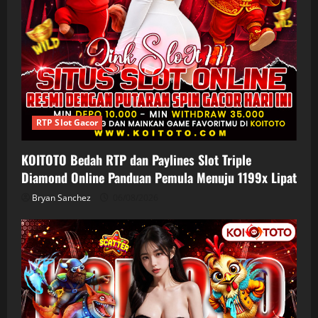
RTP Slot Gacor
KOITOTO Bedah RTP dan Paylines Slot Triple
Diamond Online Panduan Pemula Menuju 1199x Lipat
Bryan Sanchez
06/08/2026