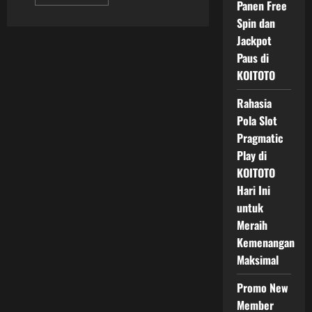
more
Panen Free
about
Spin dan
Free
Spin
Jackpot
&
Jackpot
Paus di
Slot
Gacor!
KOITOTO
Anti
Drama
setiap
Rahasia
putaran
Pola Slot
nya.
Pragmatic
Play di
KOITOTO
Hari Ini
untuk
Meraih
Kemenangan
Maksimal
Promo New
Member