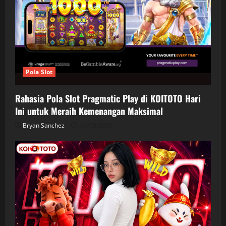
Pola Slot
Rahasia Pola Slot Pragmatic Play di KOITOTO Hari
Ini untuk Meraih Kemenangan Maksimal
Bryan Sanchez
04/08/2026