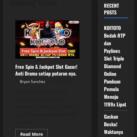
menang besar
RECENT
POSTS
KOITOTO
Bedah RTP
dan
Paylines
Free Spin & Jackpot Slot
Slot Triple
Diamond
Free Spin & Jackpot Slot Gacor!
Anti Drama setiap putaran nya.
Online
Panduan
Bryan Sanchez
18/04/2026
Pemula
Dunia slot online terus
Menuju
berkembang pesat dan
1199x Lipat
menjadi salah satu hiburan
digital yang paling diminati
Gaskan
saat ini....
Bosku!
Waktunya
Read
Read More