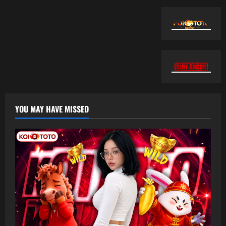
YOU MAY HAVE MISSED