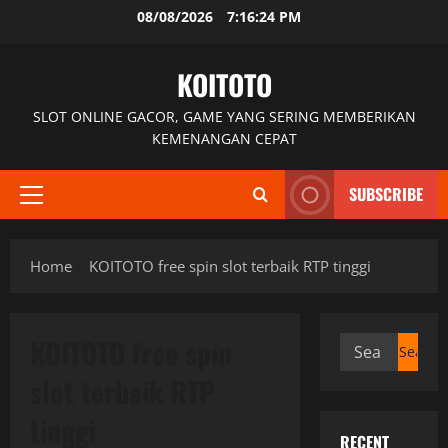
Skip
08/08/2026
7:16:24 PM
to
content
KOITOTO
SLOT ONLINE GACOR, GAME YANG SERING MEMBERIKAN
KEMENANGAN CEPAT
SUBSCRIBE
Primary
Menu
Home
KOITOTO free spin slot terbaik RTP tinggi
KOITOTO free spin
Search
for:
slot terbaik RTP
tinggi
RECENT