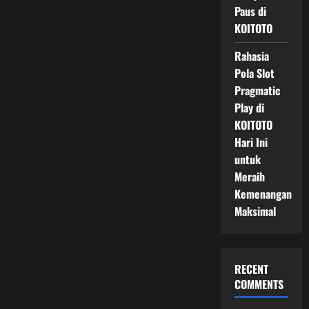
Paus di
KOITOTO
Rahasia
Pola Slot
Pragmatic
Play di
KOITOTO
Hari Ini
untuk
Meraih
Kemenangan
Maksimal
RECENT
COMMENTS