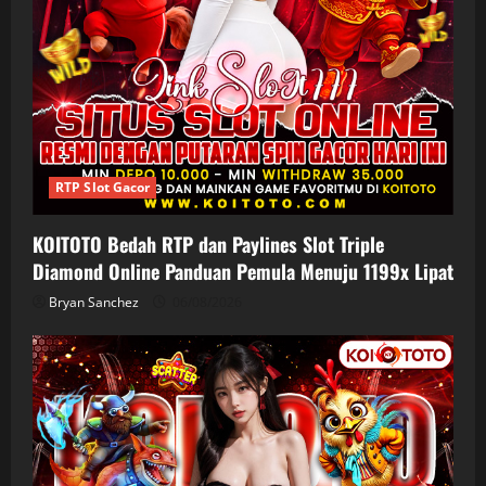
RTP Slot Gacor
KOITOTO Bedah RTP dan Paylines Slot Triple
Diamond Online Panduan Pemula Menuju 1199x Lipat
Bryan Sanchez
06/08/2026