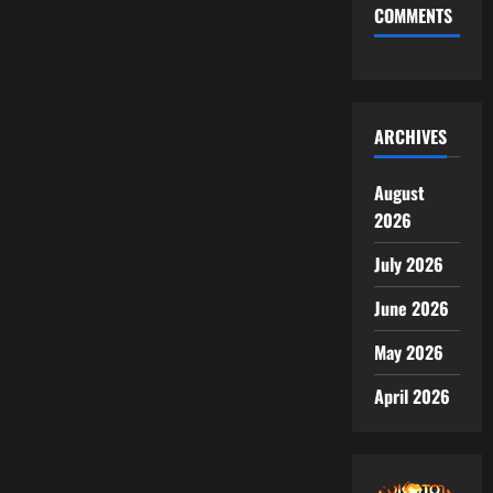
COMMENTS
ARCHIVES
August
2026
July 2026
June 2026
May 2026
April 2026