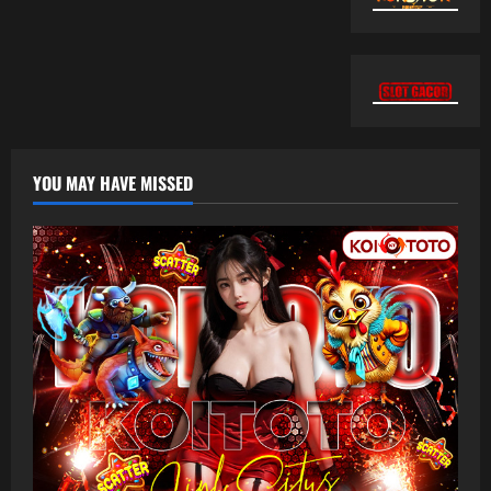
YOU MAY HAVE MISSED