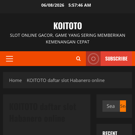
Skip
06/08/2026
5:57:46 AM
to
content
KOITOTO
SLOT ONLINE GACOR, GAME YANG SERING MEMBERIKAN
KEMENANGAN CEPAT
SUBSCRIBE
Primary
Menu
Home
KOITOTO daftar slot Habanero online
KOITOTO daftar slot
Search
for:
Habanero online
RECENT