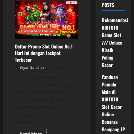
POSTS
Rekomendasi
KOITOTO
Promo Slot Online
Game Slot
777 Deluxe
Daftar Promo Slot Online No.1
Klasik
Hari Ini dengan Jackpot
Paling
Terbesar
Gacor
Bryan Sanchez
16/04/2026
Panduan
Industri permainan slot
Pemula
online terus berkembang
Main di
pesat dalam beberapa
KOITOTO
tahun terakhir. Banyak
Slot Gacor
platform bermunculan
Online
dengan berbagai
Bonanza
penawaran...
Gampang JP
Read
Read More