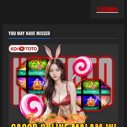
YOU MAY HAVE MISSED