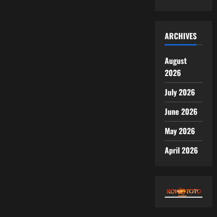
ARCHIVES
August
2026
July 2026
June 2026
May 2026
April 2026