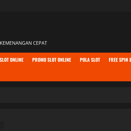
N KEMENANGAN CEPAT
SLOT ONLINE
PROMO SLOT ONLINE
POLA SLOT
FREE SPIN 
e