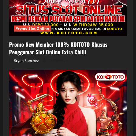
Promo Slot Online
Promo New Member 100% KOITOTO Khusus
Penggemar Slot Online Extra Chilli
Bryan Sanchez
03/08/2026