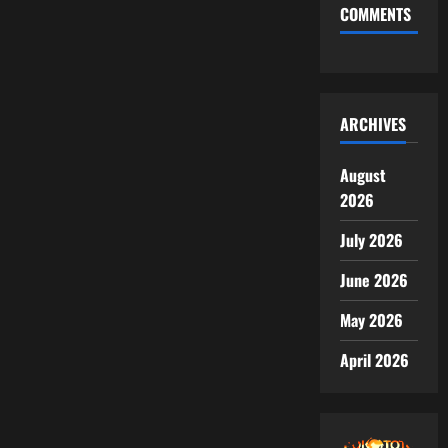
COMMENTS
ARCHIVES
August
2026
July 2026
June 2026
May 2026
April 2026