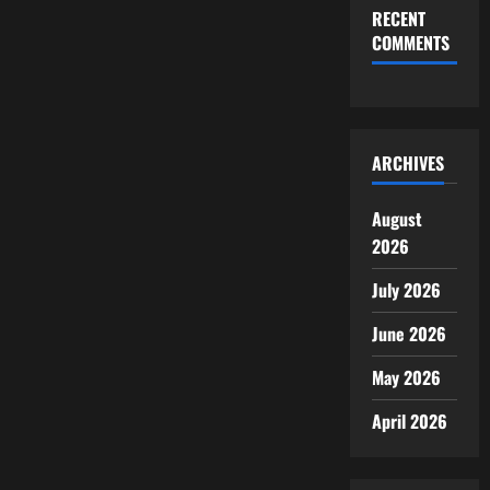
RECENT
COMMENTS
ARCHIVES
August
2026
July 2026
June 2026
May 2026
April 2026