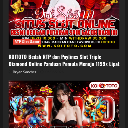
RTP Slot Gacor
KOITOTO Bedah RTP dan Paylines Slot Triple
Diamond Online Panduan Pemula Menuju 1199x Lipat
Bryan Sanchez
06/08/2026