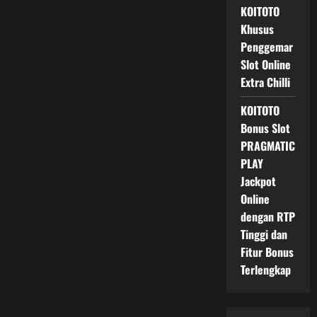
KOITOTO
Khusus
Penggemar
Slot Online
Extra Chilli
KOITOTO
Bonus Slot
PRAGMATIC
PLAY
Jackpot
Online
dengan RTP
Tinggi dan
Fitur Bonus
Terlengkap