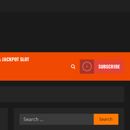
& JACKPOT SLOT
SUBSCRIBE
Search
for: