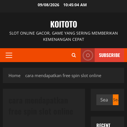
Skip
09/08/2026
10:45:05 AM
to
content
KOITOTO
SLOT ONLINE GACOR, GAME YANG SERING MEMBERIKAN
KEMENANGAN CEPAT
SUBSCRIBE
Primary
Menu
Home
cara mendapatkan free spin slot online
cara mendapatkan
Search
for:
free spin slot online
RECENT