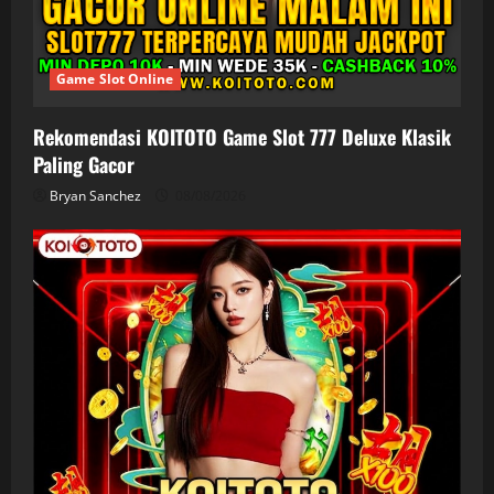
Game Slot Online
Rekomendasi KOITOTO Game Slot 777 Deluxe Klasik
Paling Gacor
Bryan Sanchez
08/08/2026