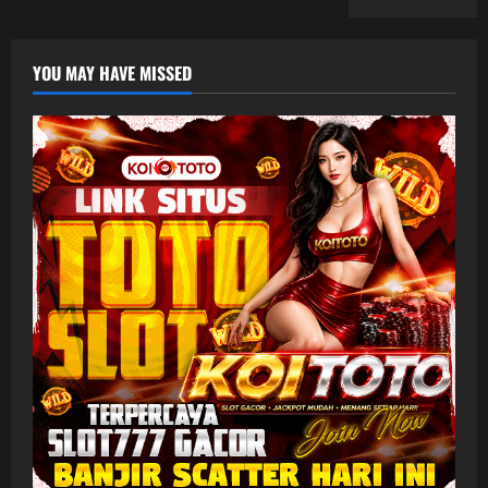
YOU MAY HAVE MISSED