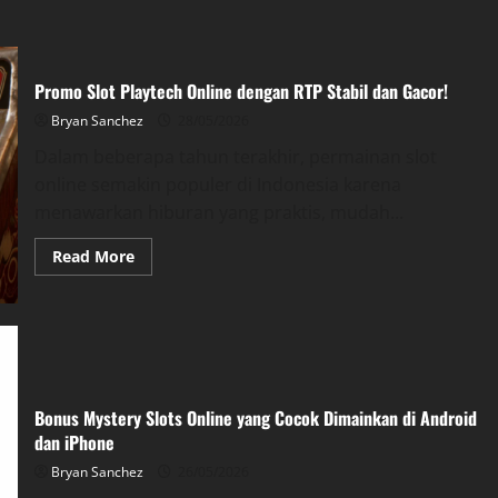
Promo Slot Playtech Online dengan RTP Stabil dan Gacor!
Bryan Sanchez
28/05/2026
Dalam beberapa tahun terakhir, permainan slot
online semakin populer di Indonesia karena
menawarkan hiburan yang praktis, mudah...
Read
Read More
more
about
Promo
Slot
Playtech
Online
dengan
RTP
Stabil
dan
Bonus Mystery Slots Online yang Cocok Dimainkan di Android
Gacor!
dan iPhone
Bryan Sanchez
26/05/2026