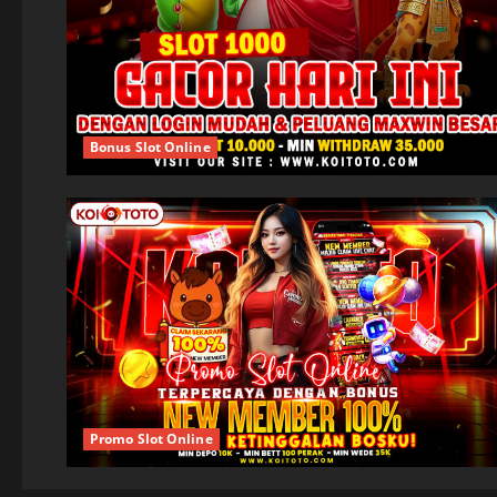
Bonus Slot Online
Promo Slot Online