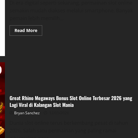
Di era digital seperti sekarang, permainan slot online
semakin mudah diakses melalui smartphone. Banyak
pemain lebih memilih...
Read
Read More
more
about
Bonus
Mystery
Slots
Online
yang
Cocok
Dimainkan
di
Android
dan
iPhone
Great Rhino Megaways Bonus Slot Online Terbesar 2026 yang
Lagi Viral di Kalangan Slot Mania
Bryan Sanchez
12/05/2026
Dunia slot online terus berkembang pesat di tahun
2026. Salah satu permainan yang paling ramai