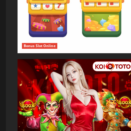
Bonus Slot Online