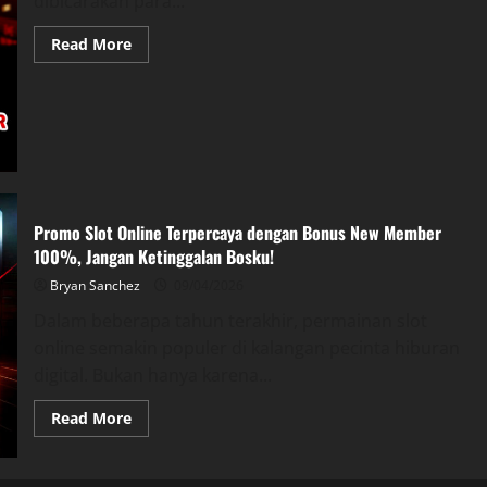
dibicarakan para...
Read
Read More
more
about
Great
Rhino
Megaways
Bonus
Slot
Online
Terbesar
2026
yang
Lagi
Promo Slot Online Terpercaya dengan Bonus New Member
Viral
100%, Jangan Ketinggalan Bosku!
di
Kalangan
Bryan Sanchez
09/04/2026
Slot
Mania
Dalam beberapa tahun terakhir, permainan slot
online semakin populer di kalangan pecinta hiburan
digital. Bukan hanya karena...
Read
Read More
more
about
Promo
Slot