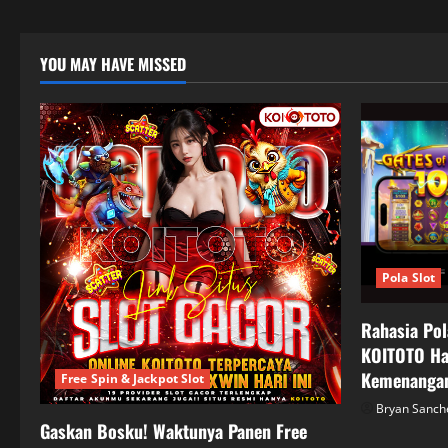
YOU MAY HAVE MISSED
Pola Slot
Rahasia Pol
KOITOTO Har
Kemenanga
Free Spin & Jackpot Slot
Bryan Sanch
Gaskan Bosku! Waktunya Panen Free