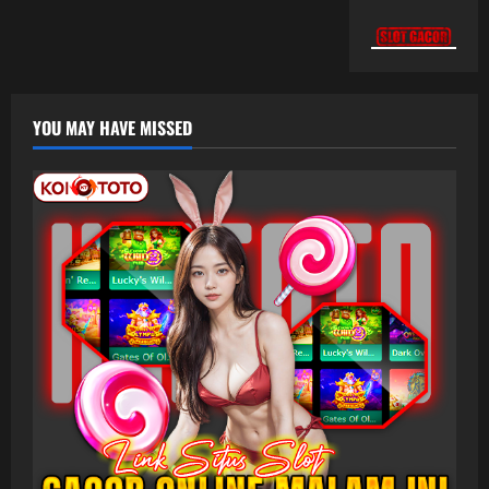
YOU MAY HAVE MISSED