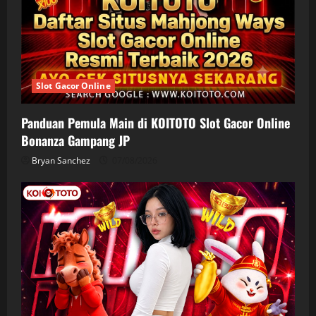
Slot Gacor Online
Panduan Pemula Main di KOITOTO Slot Gacor Online
Bonanza Gampang JP
Bryan Sanchez
07/08/2026