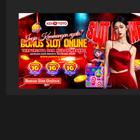
Bonus Slot Online