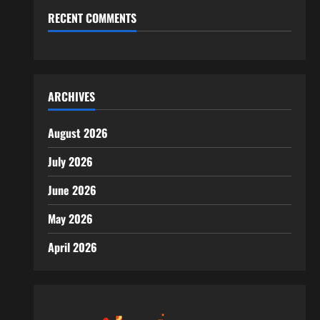
RECENT COMMENTS
ARCHIVES
August 2026
July 2026
June 2026
May 2026
April 2026