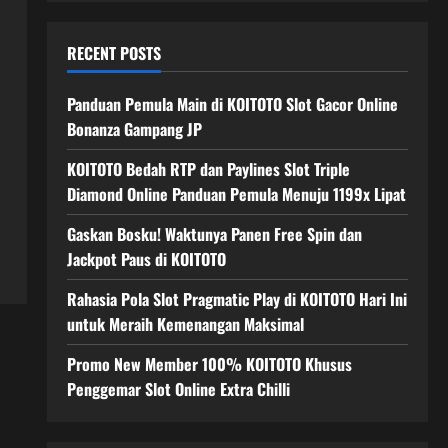
RECENT POSTS
Panduan Pemula Main di KOITOTO Slot Gacor Online
Bonanza Gampang JP
KOITOTO Bedah RTP dan Paylines Slot Triple
Diamond Online Panduan Pemula Menuju 1199x Lipat
Gaskan Bosku! Waktunya Panen Free Spin dan
Jackpot Paus di KOITOTO
Rahasia Pola Slot Pragmatic Play di KOITOTO Hari Ini
untuk Meraih Kemenangan Maksimal
Promo New Member 100% KOITOTO Khusus
Penggemar Slot Online Extra Chilli