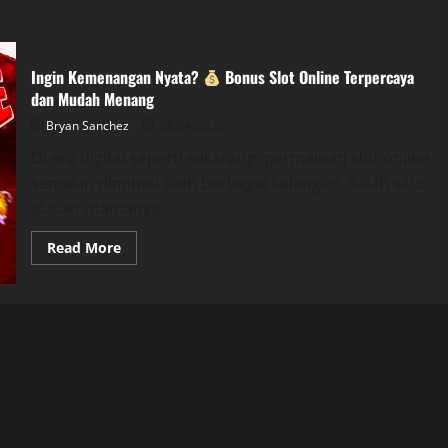
Ingin Kemenangan Nyata?
Bonus Slot Online Terpercaya
dan Mudah Menang
Bryan Sanchez
08/04/2026
Di era digital seperti sekarang, permainan slot online
semakin diminati oleh berbagai kalangan. Salah satu
alasan utamanya...
Read
Read More
more
about
Ingin
Kemenangan
Nyata?
Bonus
Slot
Online
Terpercaya
dan
Mudah
Menang