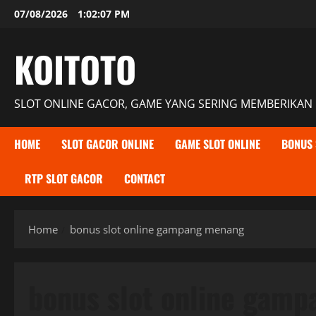
Skip
07/08/2026
1:02:07 PM
to
content
KOITOTO
SLOT ONLINE GACOR, GAME YANG SERING MEMBERIKA
HOME
SLOT GACOR ONLINE
GAME SLOT ONLINE
BONUS 
RTP SLOT GACOR
CONTACT
Home
bonus slot online gampang menang
bonus slot online gam