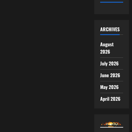
ARCHIVES
August
2026
July 2026
June 2026
May 2026
April 2026