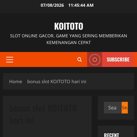
Skip
07/08/2026
11:45:45 AM
to
content
KOITOTO
SLOT ONLINE GACOR, GAME YANG SERING MEMBERIKAN
KEMENANGAN CEPAT
SUBSCRIBE
Primary
Menu
Home
bonus slot KOITOTO hari ini
bonus slot KOITOTO
Search
for:
hari ini
RECENT