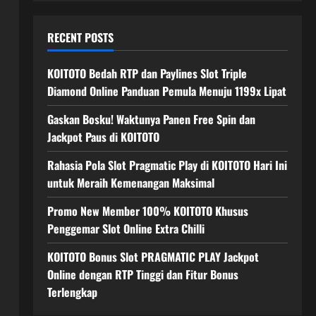
RECENT POSTS
KOITOTO Bedah RTP dan Paylines Slot Triple
Diamond Online Panduan Pemula Menuju 1199x Lipat
Gaskan Bosku! Waktunya Panen Free Spin dan
Jackpot Paus di KOITOTO
Rahasia Pola Slot Pragmatic Play di KOITOTO Hari Ini
untuk Meraih Kemenangan Maksimal
Promo New Member 100% KOITOTO Khusus
Penggemar Slot Online Extra Chilli
KOITOTO Bonus Slot PRAGMATIC PLAY Jackpot
Online dengan RTP Tinggi dan Fitur Bonus
Terlengkap