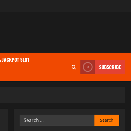
& JACKPOT SLOT
SUBSCRIBE
Search
for: