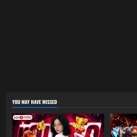
YOU MAY HAVE MISSED